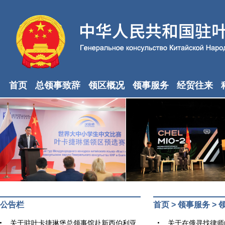
首页
总领事致辞
领区概况
领事服务
经贸往来
公告栏
首页
>
领事服务
>
关于驻叶卡捷琳堡总领事馆赴新西伯利亚
关于在俄寻找律师的温