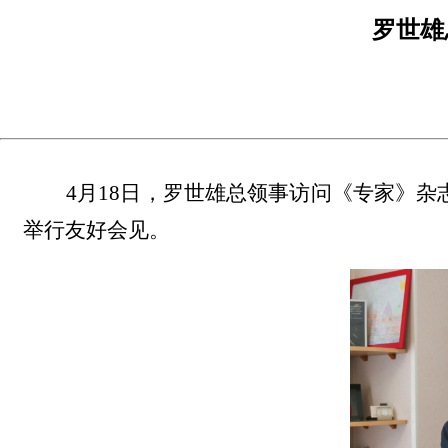
罗世雄
4
月
18
日，罗世雄总领事访问《专家》杂
举行友好会见。