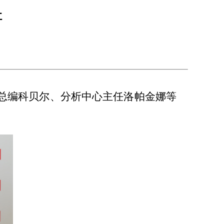
社
总编科贝尔、分析中心主任洛帕金娜等