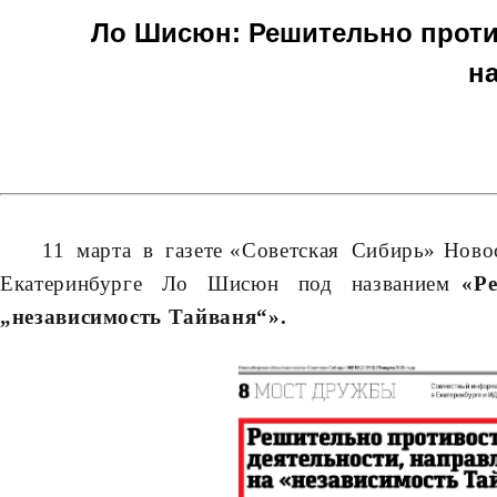
Ло Шисюн: Решительно проти
н
11 марта в газете «Советская Сибирь» Новос
Екатеринбурге Ло Шисюн под названием
«Р
„н
езависимость Тайв
аня
“
».