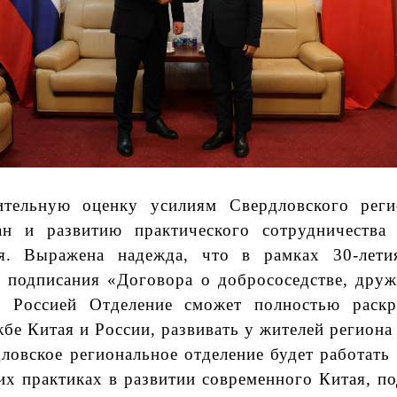
жительную оценку усилиям
Свердловского рег
н и развитию практического сотрудничества
. Выражена надежда, что в рамках 30-летия
ия подписания
«
Договора о добрососедстве, друж
 Россией Отделение сможет полностью раск
бе Китая и России, развивать у жителей региона
дловское региональное отделение будет работат
х практиках в развитии современного Китая, по