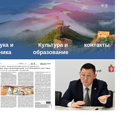
中文
ука и
Культура и
контакты
ника
образование