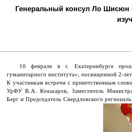
Генеральный консул Ло Шисюн п
изу
10 февраля в г. Екатеринбурге прошл
гуманитарного института», посвященной 2-лет
К участникам встречи с приветственным сло
УрФУ В.А. Кокшаров, Заместитель Министра
Берг и Председатель Свердловского регионал