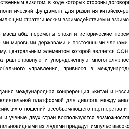
рственным визитом, в ходе которых стороны догово
политический фундамент для развития китайско-р
ъемлющим стратегическим взаимодействием и взаим
 масштаба, перемены эпохи и исторические пере
вными мировыми державами и постоянными членами
у, центральным элементом которой является ООН
а равноправную и упорядоченную многополярнос
обального управления, привнося в международ
здания международная конференция «Китай и Росси
 влиятельной платформой для диалога между анал
ссийских отношений всеобъемлющего партнерства и 
ты и ученые двух стран воспользуются возможнос
дальновидными взглядами придадут импульс высоко