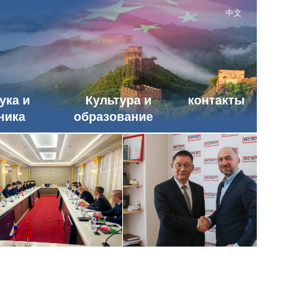
中文
ука и
Культура и
контакты
ника
образование