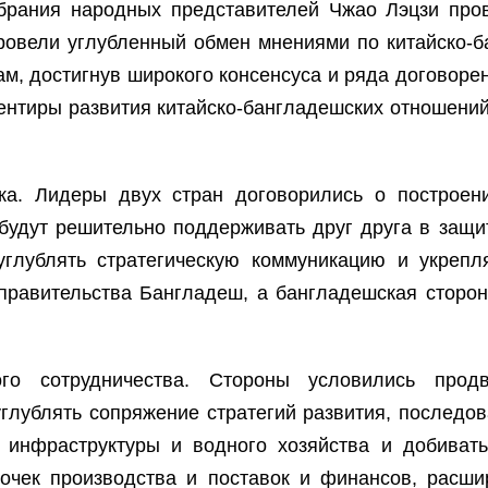
обрания народных представителей Чжао Лэцзи про
ровели углубленный обмен мнениями по китайско-
, достигнув широкого консенсуса и ряда договоренн
иентиры развития китайско-бангладешских отношени
ка. Лидеры двух стран договорились о построени
будут решительно поддерживать друг друга в защи
углублять стратегическую коммуникацию и укрепл
правительства Бангладеш, а бангладешская сторо
ого сотрудничества. Стороны условились продв
 углублять сопряжение стратегий развития, последо
 инфраструктуры и водного хозяйства и добиватьс
почек производства и поставок и финансов, расши