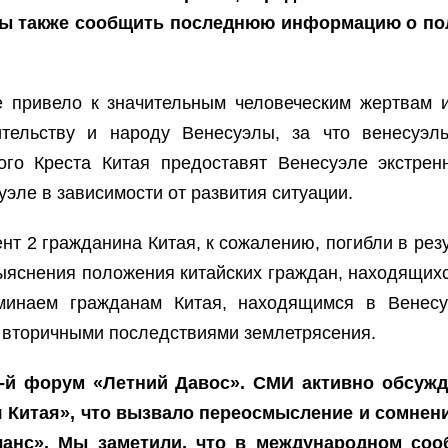
вы также сообщить последнюю информацию о пол
е привело к значительным человеческим жертвам 
тельству и народу Венесуэлы, за что венесуэль
го Креста Китая предоставят Венесуэле экстрен
ле в зависимости от развития ситуации.
т 2 гражданина Китая, к сожалению, погибли в рез
ыяснения положения китайских граждан, находящихся
инаем гражданам Китая, находящимся в Венесу
 вторичными последствиями землетрясения.
7-й форум «Летний Давос». СМИ активно обсужд
Китая», что вызвало переосмысление и сомнени
ланс». Мы заметили, что в международном соо