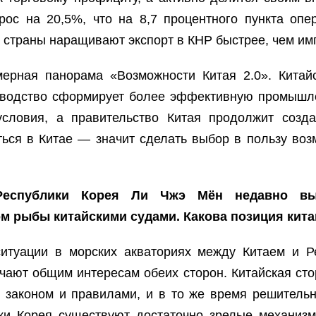
рос на 20,5%, что на 8,7 процентного пункта опе
 страны наращивают экспорт в КНР быстрее, чем имп
мерная панорама «Возможности Китая 2.0». Китай
изводство сформирует более эффективную промышле
словия, а правительство Китая продолжит созда
ься в Китае — значит сделать выбор в пользу воз
Республики Корея Ли Чжэ Мён недавно вы
рыбы китайскими судами. Какова позиция кита
итуации в морских акваториях между Китаем и Р
ают общим интересам обеих сторон. Китайская стор
с законом и правилами, и в то же время решитель
ики Корея существуют достаточно зрелые механиз