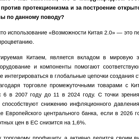
против протекционизма и за построение открыт
ны по данному поводу?
 что использование «Возможности Китая 2.0» — это 
процветанию.
ртируемая Китаем, является вкладом в мировую э
борудование и компоненты помогают соответству
е интегрироваться в глобальные цепочки создания 
лагодаря торговле промежуточными товарами с Ки
6 в 2007 году до 11 в 2024 году. С точки зрени
 способствуют снижению инфляционного давления
е Европейского центрального банка, если в 2026 г
тных цен в ЕС снизится на 1,6%.
к торговому профициту, а активно делится своим 