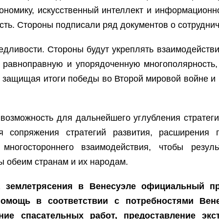
ономику, искусственный интеллект и информационн
ть. Стороны подписали ряд документов о сотруднич
едливости. Стороны будут укреплять взаимодейств
ь равноправную и упорядоченную многополярность
 защищая итоги победы во Второй мировой войне и
к возможность для дальнейшего углубления стратег
 сопряжения стратегий развития, расширения пр
многостороннего взаимодействия, чтобы результ
 обеим странам и их народам.
а землетрясения в Венесуэле официальный п
 помощь в соответствии с потребностями Вен
ние спасательных работ, предоставление э