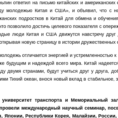
ьпин ответил на письмо китайских и американских 
ду молодежью Китая и США», и объявил, что с но
канских подростков в Китай для обмена и обучения
что позволило достичь целевого показателя с опере
дые люди Китая и США движутся навстречу друг д
 открывая новую страницу в истории дружественных 
молодежь отличается энергией и устремленностью к
кже будущим и надеждой всего мира. Китай надеется
 двумя странами, будут учиться друг у друга, доб
и Тихий океан, внося новый вклад в стабильное, зд
 университет транспорта и Мемориальный зал
 провели международный научный семинар, пос
я, Японии, Республики Корея, Малайзии, России,