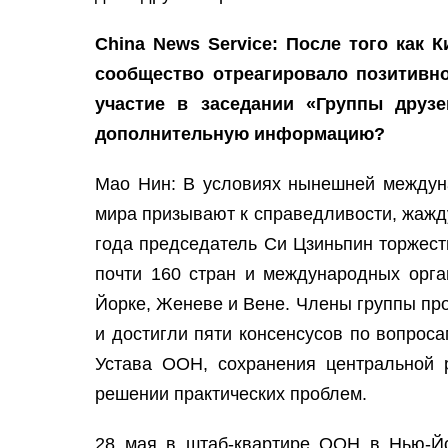
China News Service: После того как
сообщество отреагировало позитивн
участие в заседании «Группы друз
дополнительную информацию?
Мао Нин: В условиях нынешней междуна
мира призывают к справедливости, жажду
года председатель Си Цзиньпин торжест
почти 160 стран и международных орга
Йорке, Женеве и Вене. Члены группы пр
и достигли пяти консенсусов по вопро
Устава ООН, сохранения центральной
решении практических проблем.
28 мая в штаб-квартире ООН в Нью-Йо