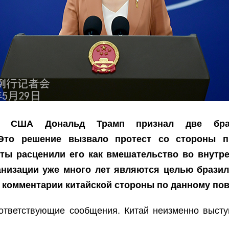
дент США Дональд Трамп признал две браз
 Это решение вызвало протест со стороны п
рты расценили его как вмешательство во внутр
анизации уже много лет являются целью брази
 комментарии китайской стороны по данному по
тветствующие сообщения. Китай неизменно высту