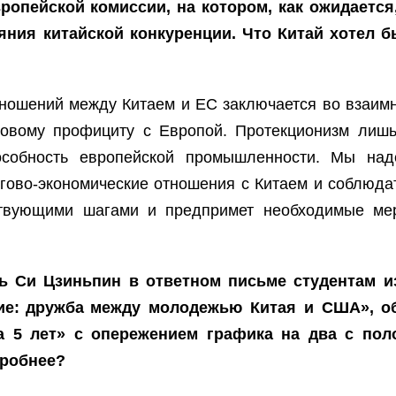
ропейской комиссии, на котором, как ожидаетс
ния китайской конкуренции. Что Китай хотел б
тношений между Китаем и ЕС заключается во взаи
говому профициту с Европой. Протекционизм лиш
особность европейской промышленности. Мы над
ргово-экономические отношения с Китаем и соблюдат
тствующими шагами и предпримет необходимые ме
ль Си Цзиньпин в ответном письме студентам и
ие: дружба между молодежью Китая и США», о
а 5 лет» с опережением графика на два с по
дробнее?