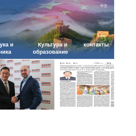
中文
ука и
Культура и
контакты
ника
образование