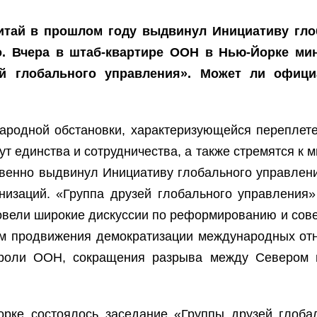
 Китай в прошлом году выдвинул Инициативу гл
о. Вчера в штаб-квартире ООН в Нью-Йорке ми
ей глобального управления». Может ли офици
родной обстановки, характеризующейся переплете
т единства и сотрудничества, а также стремятся к м
венно выдвинул Инициативу глобального управлени
низаций. «Группа друзей глобального управления
овели широкие дискуссии по реформированию и со
сам продвижения демократизации международных от
 роли ООН, сокращения разрыва между Севером 
рке состоялось заседание «Группы друзей глобал