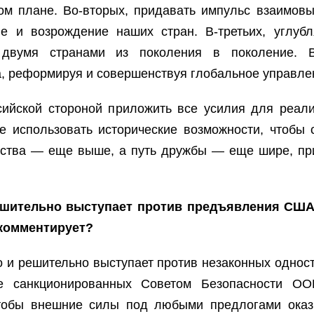
ом плане. Во-вторых, придавать импульс взаимов
ие и возрождение наших стран. В-третьих, углу
вумя странами из поколения в поколение. В-
а, реформируя и совершенствуя глобальное управле
сийской стороной приложить все усилия для реал
ре использовать исторические возможности, чтобы
чества — еще выше, а путь дружбы — еще шире, п
решительно выступает против предъявления СШ
окомментирует?
но и решительно выступает против незаконных однос
 санкционированных Советом Безопасности ООН
 чтобы внешние силы под любыми предлогами оказ