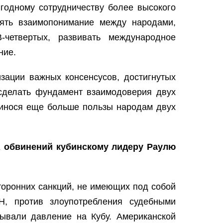
ыгодному сотрудничеству более высокого
блять взаимопонимание между народами,
четвертых, развивать международное
ние.
изации важных консенсусов, достигнутых
 сделать фундамент взаимодоверия двух
ринося еще больше пользы народам двух
А обвинений кубинскому лидеру Раулю
торонних санкций, не имеющих под собой
, против злоупотребления судебными
ывали давление на Кубу. Американской