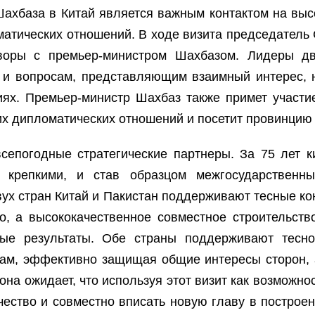
ахбаза в Китай является важным контактом на выс
матических отношений. В ходе визита председатель 
оворы с премьер-министром Шахбазом. Лидеры дв
и вопросам, представляющим взаимный интерес, н
иях. Премьер-министр Шахбаз также примет участи
их дипломатических отношений и посетит провинцию
сепогодные стратегические партнеры. За 75 лет к
ь крепкими, и став образцом межгосударствен
ух стран Китай и Пакистан поддерживают тесные ко
о, а высококачественное совместное строительство
ные результаты. Обе страны поддерживают тес
м, эффективно защищая общие интересы сторон, а
рона ожидает, что используя этот визит как возможн
чество и совместно вписать новую главу в построен