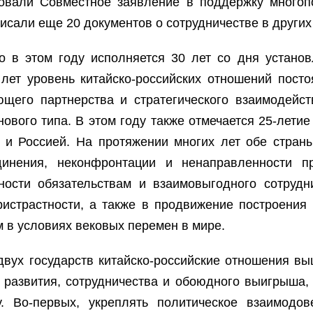
ковали Совместное заявление в поддержку много
сали еще 20 документов о сотрудничестве в других
 в этом году исполняется 30 лет со дня установ
 лет уровень китайско-российских отношений пост
его партнерства и стратегического взаимодейст
вого типа. В этом году также отмечается 25-летие
 и Россией. На протяжении многих лет обе стра
инения, неконфронтации и ненаправленности пр
ности обязательствам и взаимовыгодного сотруд
истрастности, а также в продвижение построения
в условиях вековых перемен в мире.
двух государств китайско-российские отношения в
развития, сотрудничества и обоюдного выигрыша, 
. Во-первых, укреплять политическое взаимодов