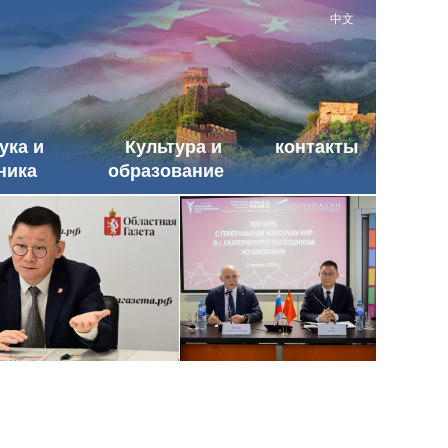
中文
ука и
Культура и
контакты
ника
образование