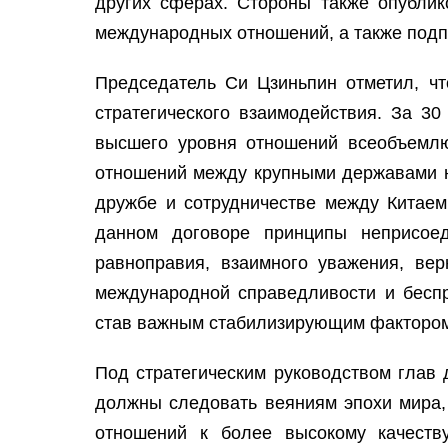
других сферах. Стороны также опубли
международных отношений, а также подпи
Председатель Си Цзиньпин отметил, что
стратегического взаимодействия. За 30
высшего уровня отношений всеобъемлющ
отношений между крупными державами но
дружбе и сотрудничестве между Китаем
данном договоре принципы неприсоед
равноправия, взаимного уважения, вер
международной справедливости и беспр
став важным стабилизирующим фактором 
Под стратегическим руководством глав 
должны следовать веяниям эпохи мира, 
отношений к более высокому качеству