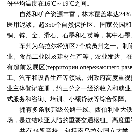
份平均温度在16℃～19℃之间。
自然和矿产资源丰富，林木覆盖率达24%
医用泥浆。超350个自然保护区、国家公园和
铜、锌、金、滑石、石墨和石英等，其中石墨
车州为乌拉尔经济区7个成员州之一
。制
业、食品工业以及建材生产等，农业发达。
有超前发展区(
территории опережающего раз
工、汽车和设备生产等领域。州政府高度重视扶
业主体登记在册，约三分之一经济收入和就业
式服务和咨询、培训、小额贷款等综合保障。
拥有多条联邦级公路干线、西伯利亚大
场，是连结欧亚大陆的重要交通枢纽。高度重
共有34所高校，包括南乌拉尔国立大