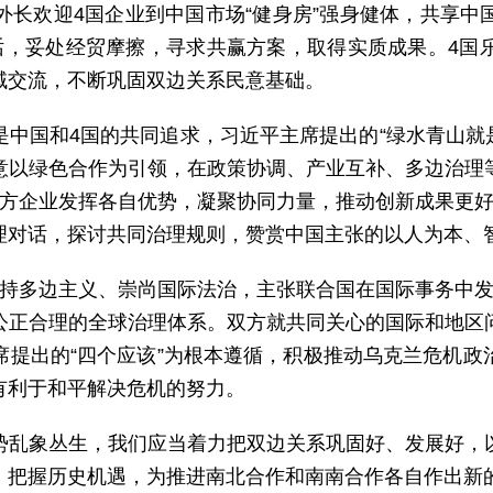
外长欢迎4国企业到中国市场“健身房”强身健体，共享中
话，妥处经贸摩擦，寻求共赢方案，取得实质成果。4国
域交流，不断巩固双边关系民意基础。
中国和4国的共同追求，习近平主席提出的“绿水青山就
意以绿色合作为引领，在政策协调、产业互补、多边治理
双方企业发挥各自优势，凝聚协同力量，推动创新成果更好
理对话，探讨共同治理规则，赞赏中国主张的以人为本、
支持多边主义、崇尚国际法治，主张联合国在国际事务中发
公正合理的全球治理体系。双方就共同关心的国际和地区
席提出的“四个应该”为根本遵循，积极推动乌克兰危机政
有利于和平解决危机的努力。
势乱象丛生，我们应当着力把双边关系巩固好、发展好，
，把握历史机遇，为推进南北合作和南南合作各自作出新