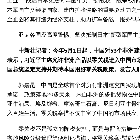
工业”，战后日本宪法对本国军力、交战权、战争权作
本军国主义绑架国家、走向扩张侵略的重要驱动力之
至企图将其打造为经济支柱，助力扩军备战，服务“再
亚太各国应高度警惕、坚决抵制日本“新型军国主
中新社记者：今年5月1日起，中国对53个非
表示，习近平主席允许非洲产品以零关税进入中国市
国总统坚定支持并期待本国用好零关税政策。发言人
郭嘉昆：中国是全球首个对所有非洲建交国实现
承诺。政策落地20多天来，来自非洲的多批货物在中
亚牛油果、埃及鲜橙、摩洛哥生石膏、尼日利亚牛骨
入百姓生活。零关税举措不仅丰富了中国的市场供应
零关税不是孤立的降税安排，而是与配套措施一体
实施风险分级管理等便利化措施，将零关税举措转化