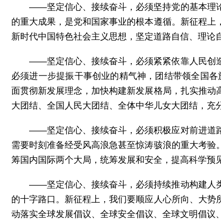
——坚定信心、接续奋斗，必须坚持党的基本理
的重大成果，是党和国家事业的根本遵循。新征程上
新时代中国特色社会主义思想，坚定道路自信、理论
——坚定信心、接续奋斗，必须紧紧依靠人民创
必须进一步提振干事创业的精气神，团结带领全国各族
面贯彻新发展理念，加快构建新发展格局，扎实推动
大团结、全国人民大团结、全体中华儿女大团结，充
——坚定信心、接续奋斗，必须积极应对前进道
需要时刻准备经受风高浪急甚至惊涛骇浪的重大考验
筹国内国际两个大局，统筹发展和安全，提高科学预
——坚定信心、接续奋斗，必须持续推动构建人
的十字路口。新征程上，我们要顺应人心所向、大势
动落实全球发展倡议、全球安全倡议、全球文明倡议