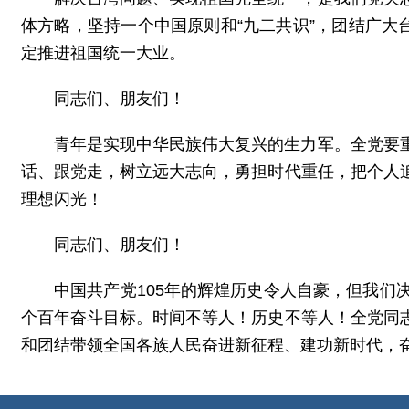
体方略，坚持一个中国原则和“九二共识”，团结广大
定推进祖国统一大业。
同志们、朋友们！
青年是实现中华民族伟大复兴的生力军。全党要
话、跟党走，树立远大志向，勇担时代重任，把个人
理想闪光！
同志们、朋友们！
中国共产党105年的辉煌历史令人自豪，但我
个百年奋斗目标。时间不等人！历史不等人！全党同
和团结带领全国各族人民奋进新征程、建功新时代，