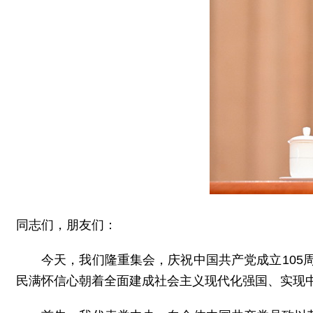
同志们，朋友们：
今天，我们隆重集会，庆祝中国共产党成立10
民满怀信心朝着全面建成社会主义现代化强国、实现