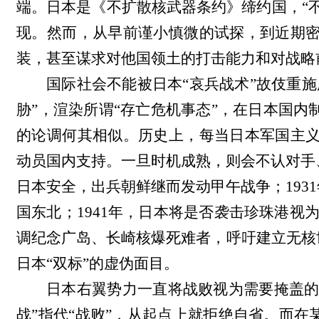
端。日本是《不扩散核武器条约》缔约国，“
现。然而，从早前谨小慎微的试探，到近期
装，甚至谋求对他国领土的打击能力和对战略
国际社会不能被日本“哀兵战术”故伎重
胁”，渲染所谓“存亡危机事态”，在日本国
的论调何其相似。历史上，每当日本军国主
动员国内支持。一旦时机成熟，则会不认对手、
日本安全，出兵朝鲜继而发动甲午战争；193
国东北；1941年，日本将是否袭击珍珠港视为
调纪念广岛、长崎核爆死难者，呼吁建立无核
日本“双标”的虚伪面目。
日本右翼势力一直将战败视为需要掩盖的
战”指代“战败”，从起点上就拒绝自省。而